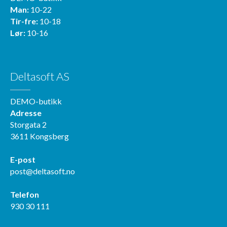
Man:
10-22
Tir-fre:
10-18
Lør:
10-16
Deltasoft AS
DEMO-butikk
Adresse
Storgata 2
3611 Kongsberg
E-post
post@deltasoft.no
Telefon
930 30 111