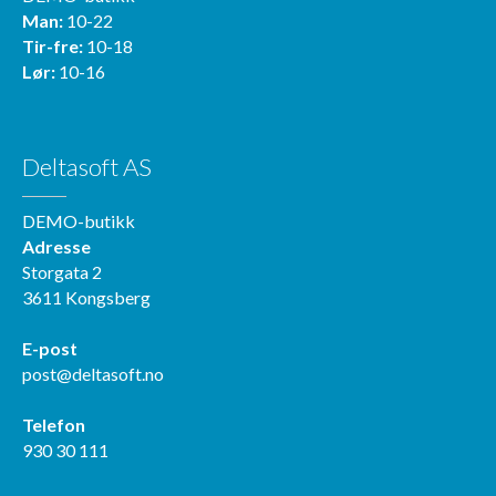
Man:
10-22
Tir-fre:
10-18
Lør:
10-16
Deltasoft AS
DEMO-butikk
Adresse
Storgata 2
3611 Kongsberg
E-post
post@deltasoft.no
Telefon
930 30 111