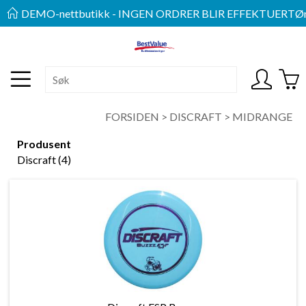
DEMO-nettbutikk - INGEN ORDRER BLIR EFFEKTUERT
Øn
FORSIDEN
>
DISCRAFT
>
MIDRANGE
Produsent
Discraft (4)