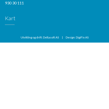
930 30 111
Kart
Utvikling og drift: Deltasoft AS
|
Design: DigiFix AS